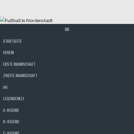
Springe
zum
Inhalt
STARTSEITE
VEREIN
ERSTE MANNSCHAFT
ZWEITE MANNSCHAFT
AH
LEGENDENELF
A-JUGEND
B-JUGEND
C-JUGEND