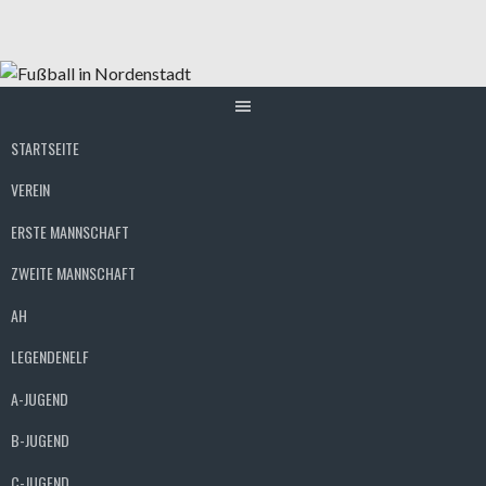
Springe
zum
Inhalt
STARTSEITE
VEREIN
ERSTE MANNSCHAFT
ZWEITE MANNSCHAFT
AH
LEGENDENELF
A-JUGEND
B-JUGEND
C-JUGEND