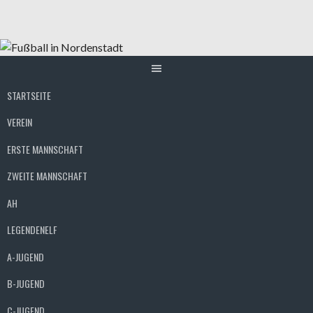
Springe
zum
Inhalt
STARTSEITE
VEREIN
ERSTE MANNSCHAFT
ZWEITE MANNSCHAFT
AH
LEGENDENELF
A-JUGEND
B-JUGEND
C-JUGEND