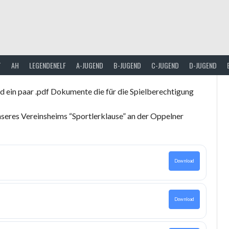
T
AH
LEGENDENELF
A-JUGEND
B-JUGEND
C-JUGEND
D-JUGEND
ein paar .pdf Dokumente die für die Spielberechtigung
seres Vereinsheims “Sportlerklause” an der Oppelner
Download
Download