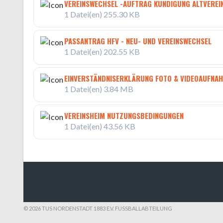
VEREINSWECHSEL -AUFTRAG KÜNDIGUNG ALTVEREI
1 Datei(en)
255.30 KB
PASSANTRAG HFV - NEU- UND VEREINSWECHSEL
1 Datei(en)
202.55 KB
EINVERSTÄNDNISERKLÄRUNG FOTO & VIDEOAUFNA
1 Datei(en)
3.84 MB
VEREINSHEIM NUTZUNGSBEDINGUNGEN
1 Datei(en)
43.56 KB
© 2026 TUS NORDENSTADT 1883 E.V. FUSSBALLABTEILUNG