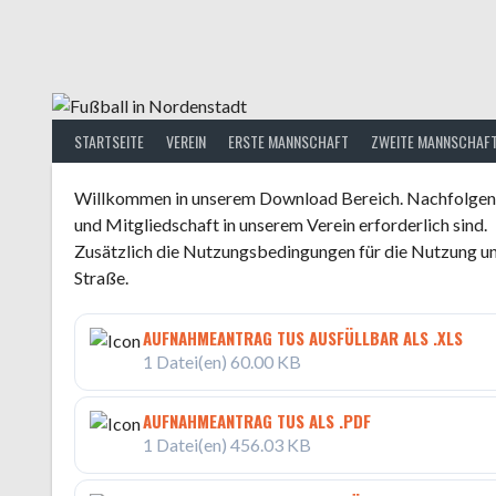
Springe
zum
Inhalt
STARTSEITE
VEREIN
ERSTE MANNSCHAFT
ZWEITE MANNSCHAF
Willkommen in unserem Download Bereich. Nachfolgend 
und Mitgliedschaft in unserem Verein erforderlich sind.
Zusätzlich die Nutzungsbedingungen für die Nutzung un
Straße.
AUFNAHMEANTRAG TUS AUSFÜLLBAR ALS .XLS
1 Datei(en)
60.00 KB
AUFNAHMEANTRAG TUS ALS .PDF
1 Datei(en)
456.03 KB